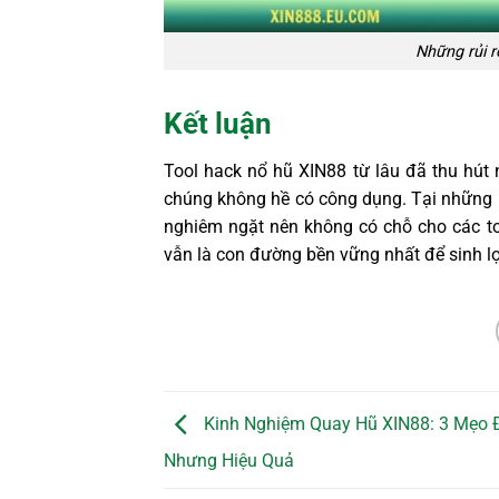
Những rủi r
Kết luận
Tool hack nổ hũ XIN88 từ lâu đã thu hút 
chúng không hề có công dụng. Tại những n
nghiêm ngặt nên không có chỗ cho các too
vẫn là con đường bền vững nhất để sinh lợi
Kinh Nghiệm Quay Hũ XIN88: 3 Mẹo 
Nhưng Hiệu Quả