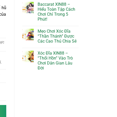
Baccarat XIN88 –
ổ hũ
Hiểu Toàn Tập Cách
Chơi Chỉ Trong 5
 của
Phút!
Mẹo Chơi Xóc Đĩa
“Thần Thánh” Được
Các Cao Thủ Chia Sẻ
hực
Xóc Đĩa XIN88 –
“Thổi Hồn” Vào Trò
ể.
Chơi Dân Gian Lâu
Đời
,
n