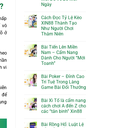
Ngày
g?
Cách Đọc Tỷ Lệ Kèo
 hấp
XIN88 Thành Tạo
ỉ vô
Như Người Chơi
rõ ở
Thâm Niên
Bài Tiến Lên Miền
Nam – Cẩm Nang
theo
Dành Cho Người “Mới
phần
Toanh”
h vi
Bài Poker – Đỉnh Cao
Trí Tuệ Trong Làng
Game Bài Đổi Thưởng
miễn
c để
Bài Xì Tố là cẩm nang
dụng
cách chơi A đến Z cho
các “tân binh” Xin88
Bài Rồng Hổ: Luật Lệ