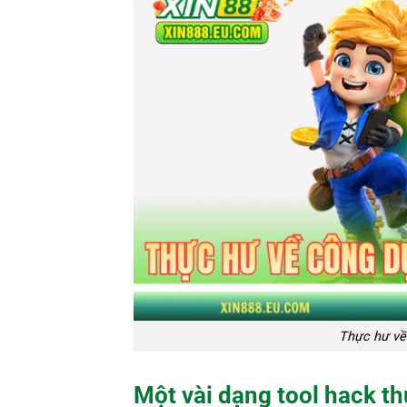
Thực hư về
Một vài dạng tool hack 