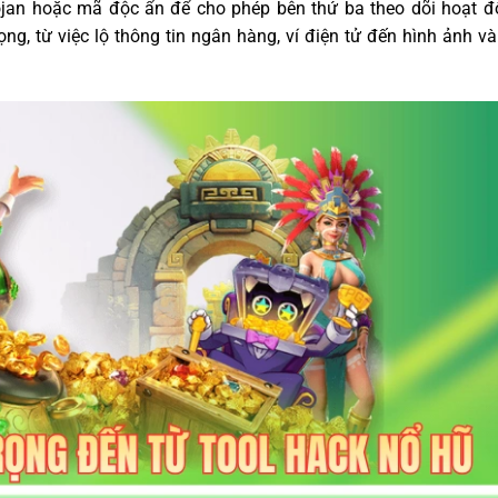
rojan hoặc mã độc ẩn để cho phép bên thứ ba theo dõi hoạt 
rọng, từ việc lộ thông tin ngân hàng, ví điện tử đến hình ảnh v