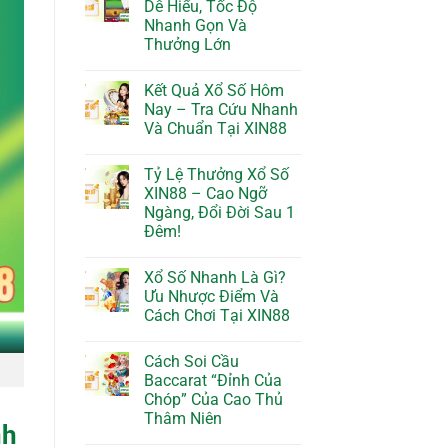
Dễ Hiểu, Tốc Độ
Nhanh Gọn Và
Thưởng Lớn
Kết Quả Xổ Số Hôm
Nay – Tra Cứu Nhanh
Và Chuẩn Tại XIN88
Tỷ Lệ Thưởng Xổ Số
XIN88 – Cao Ngỡ
Ngàng, Đổi Đời Sau 1
Đêm!
Xổ Số Nhanh Là Gì?
Ưu Nhược Điểm Và
Cách Chơi Tại XIN88
Cách Soi Cầu
Baccarat “Đỉnh Của
Chóp” Của Cao Thủ
Thâm Niên
nh