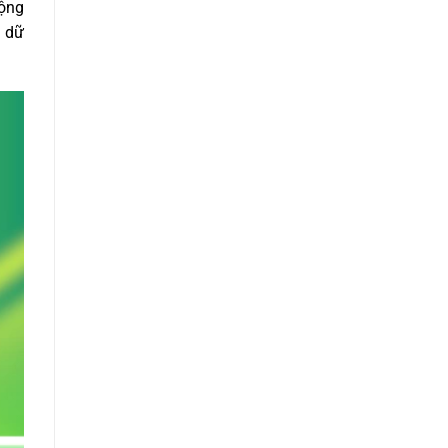
động
à dữ