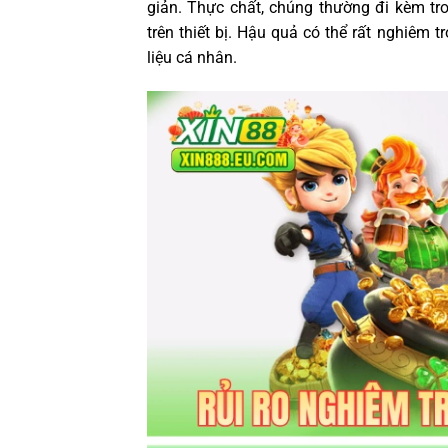
giản. Thực chất, chúng thường đi kèm t
trên thiết bị. Hậu quả có thể rất nghiêm t
liệu cá nhân.