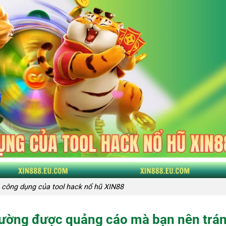
 công dụng của tool hack nổ hũ XIN88
thường được quảng cáo mà bạn nên trá