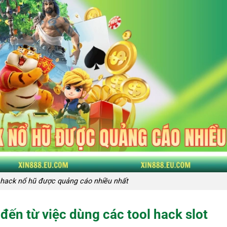
l hack nổ hũ được quảng cáo nhiều nhất
đến từ việc dùng các tool hack slot