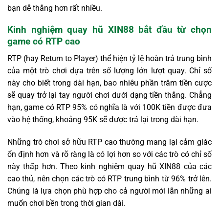
bạn dễ thắng hơn rất nhiều.
Kinh nghiệm quay hũ XIN88 bắt đầu từ chọn
game có RTP cao
RTP (hay Return to Player) thể hiện tỷ lệ hoàn trả trung bình
của một trò chơi dựa trên số lượng lớn lượt quay. Chỉ số
này cho biết trong dài hạn, bao nhiêu phần trăm tiền cược
sẽ quay trở lại tay người chơi dưới dạng tiền thắng. Chẳng
hạn, game có RTP 95% có nghĩa là với 100K tiền được đưa
vào hệ thống, khoảng 95K sẽ được trả lại trong dài hạn.
Những trò chơi sở hữu RTP cao thường mang lại cảm giác
ổn định hơn và rõ ràng là có lợi hơn so với các trò có chỉ số
này thấp hơn. Theo kinh nghiệm quay hũ XIN88 của các
cao thủ, nên chọn các trò có RTP trung bình từ 96% trở lên.
Chúng là lựa chọn phù hợp cho cả người mới lẫn những ai
muốn chơi bền trong thời gian dài.