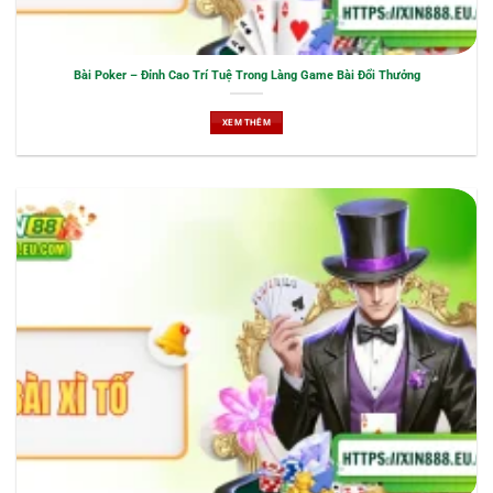
Bài Poker – Đỉnh Cao Trí Tuệ Trong Làng Game Bài Đổi Thưởng
XEM THÊM