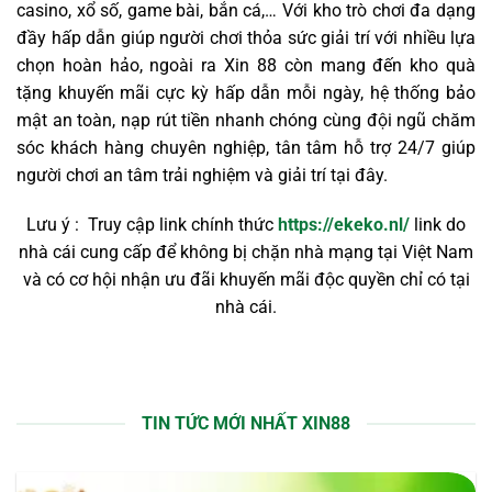
casino, xổ số, game bài, bắn cá,… Với kho trò chơi đa dạng
đầy hấp dẫn giúp người chơi thỏa sức giải trí với nhiều lựa
chọn hoàn hảo, ngoài ra Xin 88 còn mang đến kho quà
tặng khuyến mãi cực kỳ hấp dẫn mỗi ngày, hệ thống bảo
mật an toàn, nạp rút tiền nhanh chóng cùng đội ngũ chăm
sóc khách hàng chuyên nghiệp, tân tâm hỗ trợ 24/7 giúp
người chơi an tâm trải nghiệm và giải trí tại đây.
Lưu ý : Truy cập link chính thức
https://ekeko.nl/
link do
nhà cái cung cấp để không bị chặn nhà mạng tại Việt Nam
và có cơ hội nhận ưu đãi khuyến mãi độc quyền chỉ có tại
nhà cái.
TIN TỨC MỚI NHẤT XIN88