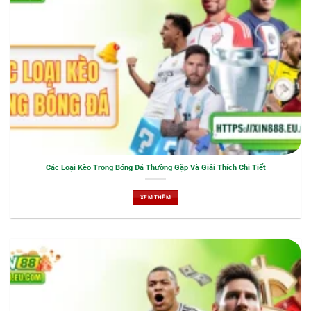
Các Loại Kèo Trong Bóng Đá Thường Gặp Và Giải Thích Chi Tiết
XEM THÊM