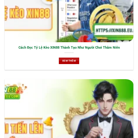
Cách Đọc Tỷ Lệ Kèo XIN88 Thành Tạo Như Người Chơi Thâm Niên
XEM THÊM