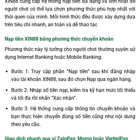
XIN88 cung cấp hệ thống nạp tiền đa dạng và linh hoạt để
người chơi có thể lựa chọn phương thức phù hợp nhất với
thói quen của mình. Mỗi hình thức đều được xây dựng dựa
trên tiêu chí nhanh, an toàn và dễ thao tác
Nạp tiền XIN88 bằng phương thức chuyển khoản
Phương thức này lý tưởng cho người chơi thường xuyên sử
dụng Internet Banking hoặc Mobile Banking:
Bước 1: Truy cập phần “Nạp tiền” sau khi đăng nhập
vào tài khoản XIN88, sau đó chọn Nạp qua ngân hàng.
Bước 2: Nhập số tiền nạp, kiểm tra kỹ hạn mức tối thiểu
và tối đa rồi nhấn “Xác nhận”.
Bước 3: Hệ thống cung cấp thông tin chuyển khoản và
bạn thực hiện chuyển đúng số tiền cũng như nội dung
theo yêu cầu.
Giao dịch nhanh qua ví ZaloPay, Momo hoặc ViettelPay