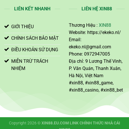
LIÊN KẾT NHANH
LIÊN HỆ XIN88
Thương Hiệu :
XIN88
GIỚI THIỆU
Website: https://ekeko.nl/
CHÍNH SÁCH BẢO MẬT
Email:
ekeko.nl@gmail.com
ĐIỀU KHOẢN SỬ DỤNG
Phone: 0972947005
MIỄN TRỪ TRÁCH
Địa chỉ: 9 Lương Thế Vinh,
NHIỆM
P. Văn Quán, Thanh Xuân,
Hà Nội, Việt Nam
#xin88, #xin88_game,
#xin88_casino, #xin88_bet
Copyright 2026 ©
XIN88.EU.COM LINK CHÍNH THỨC NHÀ CÁI