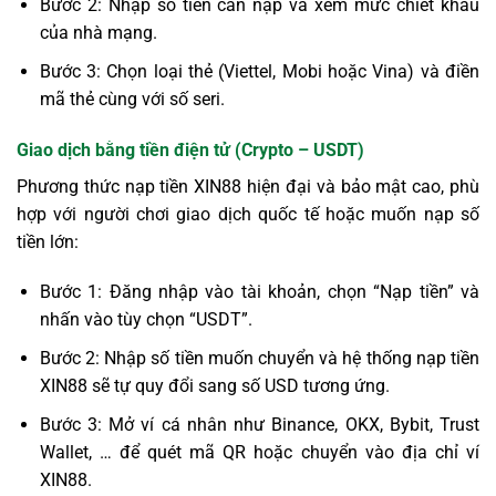
Bước 2: Nhập số tiền cần nạp và xem mức chiết khấu
của nhà mạng.
Bước 3: Chọn loại thẻ (Viettel, Mobi hoặc Vina) và điền
mã thẻ cùng với số seri.
Giao dịch bằng tiền điện tử (Crypto – USDT)
Phương thức nạp tiền XIN88 hiện đại và bảo mật cao, phù
hợp với người chơi giao dịch quốc tế hoặc muốn nạp số
tiền lớn:
Bước 1: Đăng nhập vào tài khoản, chọn “Nạp tiền” và
nhấn vào tùy chọn “USDT”.
Bước 2: Nhập số tiền muốn chuyển và hệ thống nạp tiền
XIN88 sẽ tự quy đổi sang số USD tương ứng.
Bước 3: Mở ví cá nhân như Binance, OKX, Bybit, Trust
Wallet, … để quét mã QR hoặc chuyển vào địa chỉ ví
XIN88.