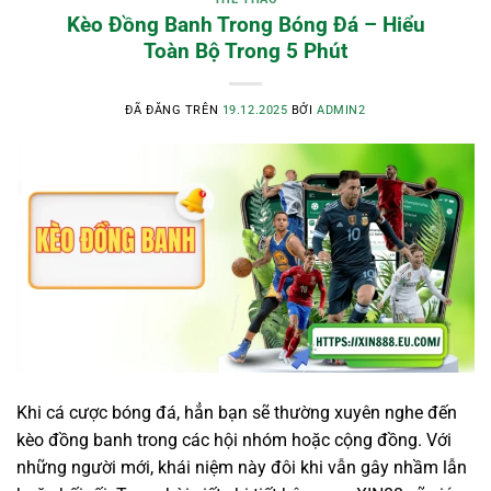
Kèo Đồng Banh Trong Bóng Đá – Hiểu
Toàn Bộ Trong 5 Phút
ĐÃ ĐĂNG TRÊN
19.12.2025
BỞI
ADMIN2
Khi cá cược bóng đá, hẳn bạn sẽ thường xuyên nghe đến
kèo đồng banh trong các hội nhóm hoặc cộng đồng. Với
những người mới, khái niệm này đôi khi vẫn gây nhầm lẫn