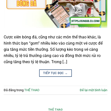
Cược xiên bóng đá, cũng như các môn thể thao khác, là
hình thức bạn “gom” nhiều kèo vào cùng một vé cược để
gia tăng mức tiền thưởng. Số lượng kèo trong vé càng
nhiều, tỷ lệ trả thưởng càng cao và đồng thời mức rủi ro
cũng tăng theo tỷ lệ thuận. Trong […]
TIẾP TỤC ĐỌC
→
Đã đăng trong
THỂ THAO
Để lại một bình luận
THỂ THAO