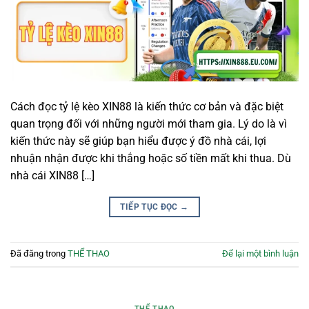
Cách đọc tỷ lệ kèo XIN88 là kiến thức cơ bản và đặc biệt
quan trọng đối với những người mới tham gia. Lý do là vì
kiến thức này sẽ giúp bạn hiểu được ý đồ nhà cái, lợi
nhuận nhận được khi thắng hoặc số tiền mất khi thua. Dù
nhà cái XIN88 […]
TIẾP TỤC ĐỌC
→
Đã đăng trong
THỂ THAO
Để lại một bình luận
THỂ THAO