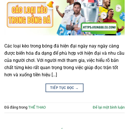
Các loại kèo trong bóng đá hiện đại ngày nay ngày càng
được biến hóa đa dạng để phù hợp với hiện đại và nhu cầu
của người chơi. Với người mới tham gia, việc hiểu rõ bản
chất từng kèo rất quan trọng trong việc giúp đọc trận tốt
hơn và xuống tiền hiệu […]
TIẾP TỤC ĐỌC
→
Đã đăng trong
THỂ THAO
Để lại một bình luận