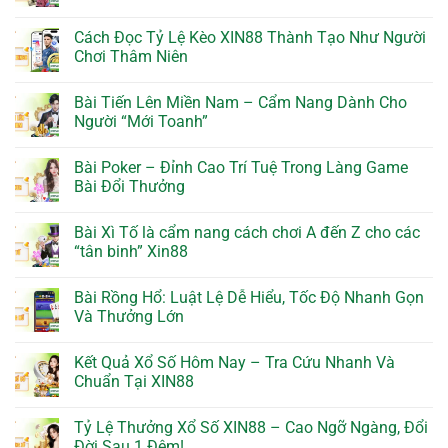
Cách Đọc Tỷ Lệ Kèo XIN88 Thành Tạo Như Người
Chơi Thâm Niên
Bài Tiến Lên Miền Nam – Cẩm Nang Dành Cho
Người “Mới Toanh”
Bài Poker – Đỉnh Cao Trí Tuệ Trong Làng Game
Bài Đổi Thưởng
Bài Xì Tố là cẩm nang cách chơi A đến Z cho các
“tân binh” Xin88
Bài Rồng Hổ: Luật Lệ Dễ Hiểu, Tốc Độ Nhanh Gọn
Và Thưởng Lớn
Kết Quả Xổ Số Hôm Nay – Tra Cứu Nhanh Và
Chuẩn Tại XIN88
Tỷ Lệ Thưởng Xổ Số XIN88 – Cao Ngỡ Ngàng, Đổi
Đời Sau 1 Đêm!