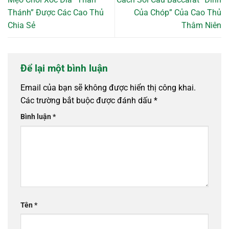
Thánh” Được Các Cao Thủ
Của Chóp” Của Cao Thủ
Chia Sẻ
Thâm Niên
Để lại một bình luận
Email của bạn sẽ không được hiển thị công khai.
Các trường bắt buộc được đánh dấu
*
Bình luận
*
Tên
*