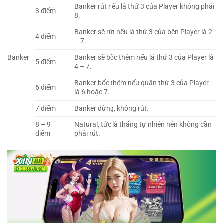
Banker rút nếu lá thứ 3 của Player không phải
3 điểm
8.
Banker sẽ rút nếu lá thứ 3 của bên Player là 2
4 điểm
– 7.
Banker
Banker sẽ bốc thêm nếu lá thứ 3 của Player là
5 điểm
4 – 7.
Banker bốc thêm nếu quân thứ 3 của Player
6 điểm
là 6 hoặc 7.
7 điểm
Banker dừng, không rút.
8 – 9
Natural, tức là thắng tự nhiên nên không cần
điểm
phải rút.