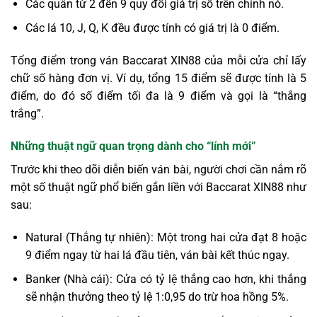
Các quân từ 2 đến 9 quy đổi giá trị số trên chính nó.
Các lá 10, J, Q, K đều được tính có giá trị là 0 điểm.
Tổng điểm trong ván Baccarat XIN88 của mỗi cửa chỉ lấy
chữ số hàng đơn vị. Ví dụ, tổng 15 điểm sẽ được tính là 5
điểm, do đó số điểm tối đa là 9 điểm và gọi là “thắng
trắng”.
Những thuật ngữ quan trọng dành cho “lính mới”
Trước khi theo dõi diễn biến ván bài, người chơi cần nắm rõ
một số thuật ngữ phổ biến gắn liền với Baccarat XIN88 như
sau:
Natural (Thắng tự nhiên): Một trong hai cửa đạt 8 hoặc
9 điểm ngay từ hai lá đầu tiên, ván bài kết thúc ngay.
Banker (Nhà cái): Cửa có tỷ lệ thắng cao hơn, khi thắng
sẽ nhận thưởng theo tỷ lệ 1:0,95 do trừ hoa hồng 5%.