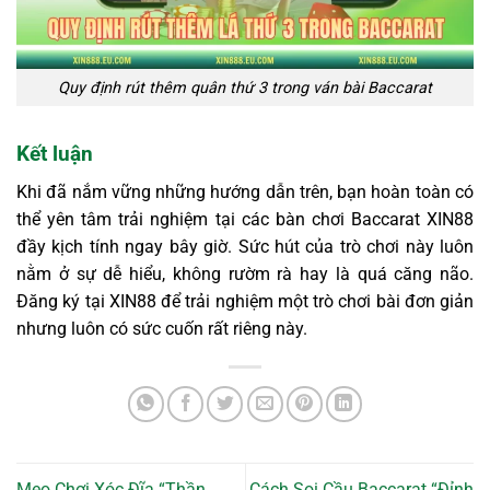
Quy định rút thêm quân thứ 3 trong ván bài Baccarat
Kết luận
Khi đã nắm vững những hướng dẫn trên, bạn hoàn toàn có
thể yên tâm trải nghiệm tại các bàn chơi Baccarat XIN88
đầy kịch tính ngay bây giờ. Sức hút của trò chơi này luôn
nằm ở sự dễ hiểu, không rườm rà hay là quá căng não.
Đăng ký tại XIN88 để trải nghiệm một trò chơi bài đơn giản
nhưng luôn có sức cuốn rất riêng này.
Mẹo Chơi Xóc Đĩa “Thần
Cách Soi Cầu Baccarat “Đỉnh