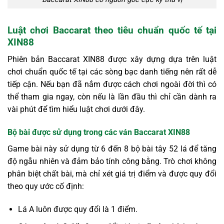
Luật chơi Baccarat theo tiêu chuẩn quốc tế tại
XIN88
Phiên bản Baccarat XIN88 được xây dựng dựa trên luật
chơi chuẩn quốc tế tại các sòng bạc danh tiếng nên rất dễ
tiếp cận. Nếu bạn đã nắm được cách chơi ngoài đời thì có
thể tham gia ngay, còn nếu là lần đầu thì chỉ cần dành ra
vài phút để tìm hiểu luật chơi dưới đây.
Bộ bài được sử dụng trong các ván Baccarat XIN88
Game bài này sử dụng từ 6 đến 8 bộ bài tây 52 lá để tăng
độ ngẫu nhiên và đảm bảo tính công bằng. Trò chơi không
phân biệt chất bài, mà chỉ xét giá trị điểm và được quy đổi
theo quy ước cố định:
Lá A luôn được quy đổi là 1 điểm.