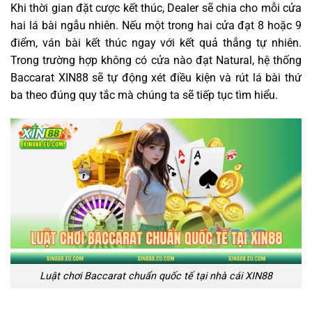
Khi thời gian đặt cược kết thúc, Dealer sẽ chia cho mỗi cửa
hai lá bài ngẫu nhiên. Nếu một trong hai cửa đạt 8 hoặc 9
điểm, ván bài kết thúc ngay với kết quả thắng tự nhiên.
Trong trường hợp không có cửa nào đạt Natural, hệ thống
Baccarat XIN88 sẽ tự động xét điều kiện và rút lá bài thứ
ba theo đúng quy tắc mà chúng ta sẽ tiếp tục tìm hiểu.
Luật chơi Baccarat chuẩn quốc tế tại nhà cái XIN88