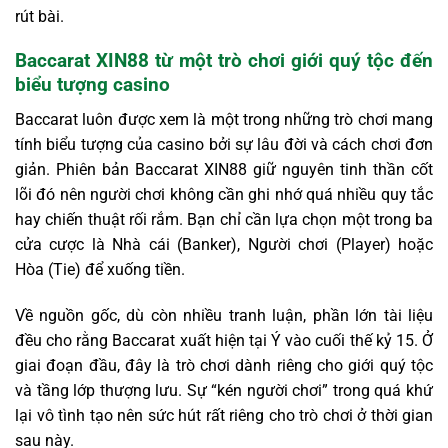
rút bài.
Baccarat XIN88 từ một trò chơi giới quý tộc đến
biểu tượng casino
Baccarat luôn được xem là một trong những trò chơi mang
tính biểu tượng của casino bởi sự lâu đời và cách chơi đơn
giản. Phiên bản Baccarat XIN88 giữ nguyên tinh thần cốt
lõi đó nên người chơi không cần ghi nhớ quá nhiều quy tắc
hay chiến thuật rối rắm. Bạn chỉ cần lựa chọn một trong ba
cửa cược là Nhà cái (Banker), Người chơi (Player) hoặc
Hòa (Tie) để xuống tiền.
Về nguồn gốc, dù còn nhiều tranh luận, phần lớn tài liệu
đều cho rằng Baccarat xuất hiện tại Ý vào cuối thế kỷ 15. Ở
giai đoạn đầu, đây là trò chơi dành riêng cho giới quý tộc
và tầng lớp thượng lưu. Sự “kén người chơi” trong quá khứ
lại vô tình tạo nên sức hút rất riêng cho trò chơi ở thời gian
sau này.