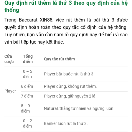
Quy định rút thêm lá thứ 3 theo quy định của hệ
thống
Trong Baccarat XIN88, việc rút thêm lá bài thứ 3 được
quyết định hoàn toàn theo quy tắc cố định của hệ thống.
Tuy nhiên, bạn vẫn cần nắm rõ quy định này để hiểu vì sao
ván bài tiếp tục hay kết thúc.
Cửa
Tổng
Quy tắc rút thêm
cược
điểm
0 – 5
Player bắt buộc rút lá thứ 3.
điểm
6 điểm
Player dừng, không rút thêm.
Player
7 điểm
Player dừng, giữ nguyên 2 lá.
8 – 9
Natural, thắng tự nhiên và ngừng luôn.
điểm
0 – 2
Banker luôn rút lá thứ 3.
điểm