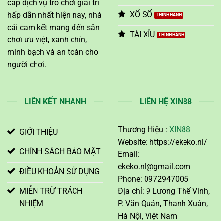
cấp dịch vụ trò chơi giải trí
XỔ SỐ
hấp dẫn nhất hiện nay, nhà
cái cam kết mang đến sân
TÀI XỈU
chơi ưu việt, xanh chín,
minh bạch và an toàn cho
người chơi.
LIÊN KẾT NHANH
LIÊN HỆ XIN88
Thương Hiệu :
XIN88
GIỚI THIỆU
Website: https://ekeko.nl/
CHÍNH SÁCH BẢO MẬT
Email:
ekeko.nl@gmail.com
ĐIỀU KHOẢN SỬ DỤNG
Phone: 0972947005
MIỄN TRỪ TRÁCH
Địa chỉ: 9 Lương Thế Vinh,
NHIỆM
P. Văn Quán, Thanh Xuân,
Hà Nội, Việt Nam