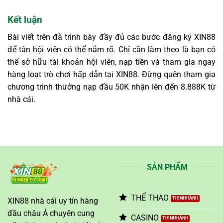
Kết luận
Bài viết trên đã trình bày đầy đủ các bước đăng ký XIN88
để tân hội viên có thể nắm rõ. Chỉ cần làm theo là bạn có
thể sở hữu tài khoản hội viên, nạp tiền và tham gia ngay
hàng loạt trò chơi hấp dẫn tại XIN88. Đừng quên tham gia
chương trình thưởng nạp đầu 50K nhận lên đến 8.888K từ
nhà cái.
SẢN PHẨM
THỂ THAO
XIN88 nhà cái uy tín hàng
đầu châu Á chuyên cung
CASINO