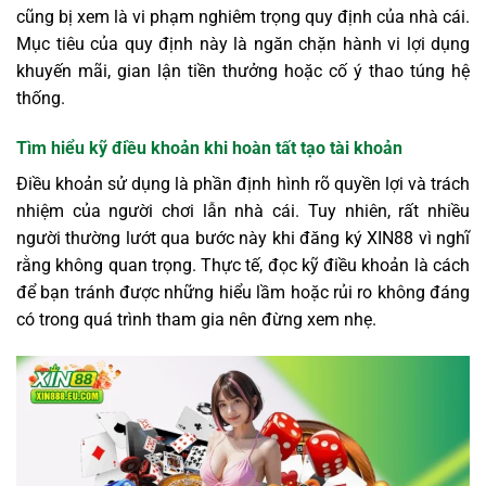
cũng bị xem là vi phạm nghiêm trọng quy định của nhà cái.
Mục tiêu của quy định này là ngăn chặn hành vi lợi dụng
khuyến mãi, gian lận tiền thưởng hoặc cố ý thao túng hệ
thống.
Tìm hiểu kỹ điều khoản khi hoàn tất tạo tài khoản
Điều khoản sử dụng là phần định hình rõ quyền lợi và trách
nhiệm của người chơi lẫn nhà cái. Tuy nhiên, rất nhiều
người thường lướt qua bước này khi đăng ký XIN88 vì nghĩ
rằng không quan trọng. Thực tế, đọc kỹ điều khoản là cách
để bạn tránh được những hiểu lầm hoặc rủi ro không đáng
có trong quá trình tham gia nên đừng xem nhẹ.