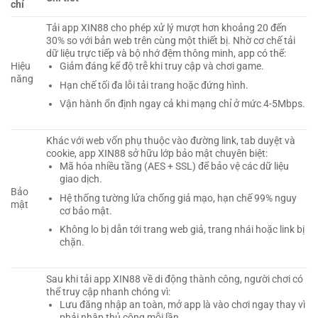
chí
Tải app XIN88 cho phép xử lý mượt hơn khoảng 20 đến
30% so với bản web trên cùng một thiết bị. Nhờ cơ chế tải
dữ liệu trực tiếp và bộ nhớ đệm thông minh, app có thể:
Hiệu
Giảm đáng kể độ trễ khi truy cập và chơi game.
năng
Hạn chế tối đa lỗi tải trang hoặc đứng hình.
Vận hành ổn định ngay cả khi mạng chỉ ở mức 4-5Mbps.
Khác với web vốn phụ thuộc vào đường link, tab duyệt và
cookie, app XIN88 sở hữu lớp bảo mật chuyên biệt:
Mã hóa nhiều tầng (AES + SSL) để bảo vệ các dữ liệu
giao dịch.
Bảo
Hệ thống tường lửa chống giả mạo, hạn chế 99% nguy
mật
cơ bảo mật.
Không lo bị dẫn tới trang web giả, trang nhái hoặc link bị
chặn.
Sau khi tải app XIN88 về di động thành công, người chơi có
thể truy cập nhanh chóng vì:
Lưu đăng nhập an toàn, mở app là vào chơi ngay thay vì
phải nhập thủ công mỗi lần.