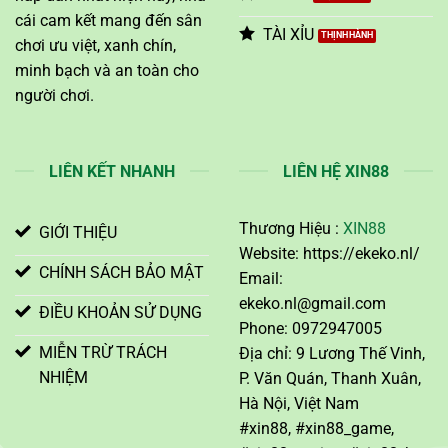
cái cam kết mang đến sân
TÀI XỈU
chơi ưu việt, xanh chín,
minh bạch và an toàn cho
người chơi.
LIÊN KẾT NHANH
LIÊN HỆ XIN88
Thương Hiệu :
XIN88
GIỚI THIỆU
Website: https://ekeko.nl/
CHÍNH SÁCH BẢO MẬT
Email:
ekeko.nl@gmail.com
ĐIỀU KHOẢN SỬ DỤNG
Phone: 0972947005
MIỄN TRỪ TRÁCH
Địa chỉ: 9 Lương Thế Vinh,
NHIỆM
P. Văn Quán, Thanh Xuân,
Hà Nội, Việt Nam
#xin88, #xin88_game,