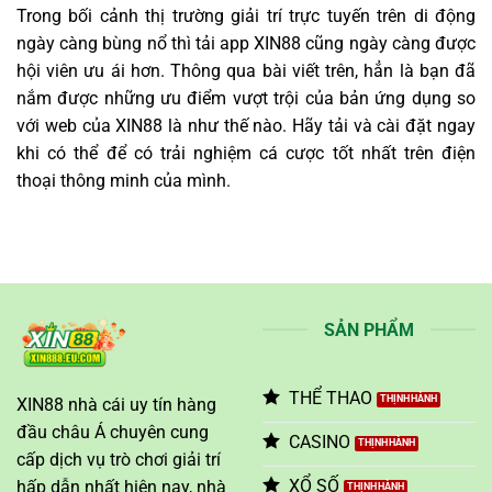
Trong bối cảnh thị trường giải trí trực tuyến trên di động
ngày càng bùng nổ thì tải app XIN88 cũng ngày càng được
hội viên ưu ái hơn. Thông qua bài viết trên, hẳn là bạn đã
nắm được những ưu điểm vượt trội của bản ứng dụng so
với web của XIN88 là như thế nào. Hãy tải và cài đặt ngay
khi có thể để có trải nghiệm cá cược tốt nhất trên điện
thoại thông minh của mình.
SẢN PHẨM
THỂ THAO
XIN88 nhà cái uy tín hàng
đầu châu Á chuyên cung
CASINO
cấp dịch vụ trò chơi giải trí
XỔ SỐ
hấp dẫn nhất hiện nay, nhà