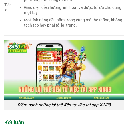
Tiện
Giao diện điều hướng linh hoạt và được tối ưu cho dùng
lợi
một tay.
Mọi tính năng đều nằm trong cùng một hệ thống, không
tách tab hay phải tải lại trang.
Điểm danh những lợi thế đến từ việc tải app XIN88
Kết luận