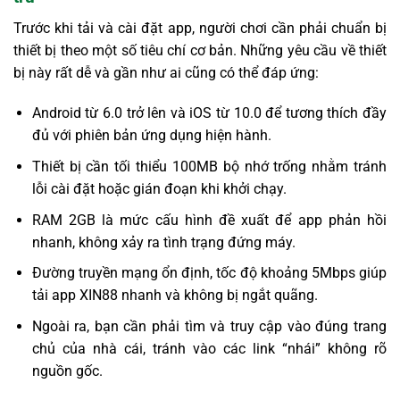
Trước khi tải và cài đặt app, người chơi cần phải chuẩn bị
thiết bị theo một số tiêu chí cơ bản. Những yêu cầu về thiết
bị này rất dễ và gần như ai cũng có thể đáp ứng:
Android từ 6.0 trở lên và iOS từ 10.0 để tương thích đầy
đủ với phiên bản ứng dụng hiện hành.
Thiết bị cần tối thiểu 100MB bộ nhớ trống nhằm tránh
lỗi cài đặt hoặc gián đoạn khi khởi chạy.
RAM 2GB là mức cấu hình đề xuất để app phản hồi
nhanh, không xảy ra tình trạng đứng máy.
Đường truyền mạng ổn định, tốc độ khoảng 5Mbps giúp
tải app XIN88 nhanh và không bị ngắt quãng.
Ngoài ra, bạn cần phải tìm và truy cập vào đúng trang
chủ của nhà cái, tránh vào các link “nhái” không rõ
nguồn gốc.