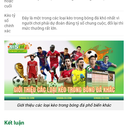
hoặc
cuối
Kèo tỷ
Đây là một trong các loại kèo trong bóng đá khó nhất vì
số
người chơi phải dự đoán đúng tỷ số chung cuộc, đổi lại thì
chính
mức thưởng rất lớn.
xác
Giới thiệu các loại kèo trong bóng đá phổ biến khác
Kết luận