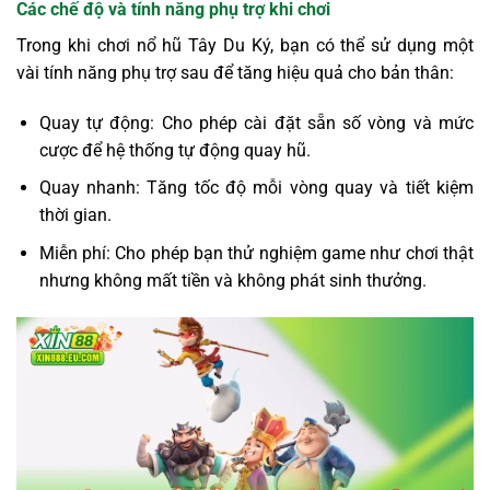
Các chế độ và tính năng phụ trợ khi chơi
Trong khi chơi nổ hũ Tây Du Ký, bạn có thể sử dụng một
vài tính năng phụ trợ sau để tăng hiệu quả cho bản thân:
Quay tự động: Cho phép cài đặt sẵn số vòng và mức
cược để hệ thống tự động quay hũ.
Quay nhanh: Tăng tốc độ mỗi vòng quay và tiết kiệm
thời gian.
Miễn phí: Cho phép bạn thử nghiệm game như chơi thật
nhưng không mất tiền và không phát sinh thưởng.