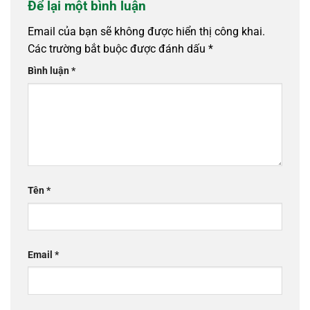
Để lại một bình luận
Email của bạn sẽ không được hiển thị công khai.
Các trường bắt buộc được đánh dấu
*
Bình luận
*
Tên
*
Email
*