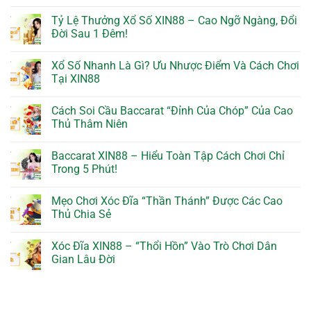
Tỷ Lệ Thưởng Xổ Số XIN88 – Cao Ngỡ Ngàng, Đổi
Đời Sau 1 Đêm!
Xổ Số Nhanh Là Gì? Ưu Nhược Điểm Và Cách Chơi
Tại XIN88
Cách Soi Cầu Baccarat “Đỉnh Của Chóp” Của Cao
Thủ Thâm Niên
Baccarat XIN88 – Hiểu Toàn Tập Cách Chơi Chỉ
Trong 5 Phút!
Mẹo Chơi Xóc Đĩa “Thần Thánh” Được Các Cao
Thủ Chia Sẻ
Xóc Đĩa XIN88 – “Thổi Hồn” Vào Trò Chơi Dân
Gian Lâu Đời