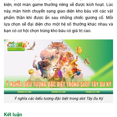
kiện, một màn game thưởng riêng sẽ được kích hoạt. Lúc
này, màn hình chuyển sang giao diện kho báu với các vật
phẩm thần khí được ẩn sau những chiếc gương cổ. Mỗi
lựa chọn sẽ đại diện cho một hệ số thưởng khác nhau và
bạn có cơ hội chọn trúng kho báu có giá trị cao.
Ý nghĩa các biểu tượng đặc biệt trong slot Tây Du Ký
Kết luận