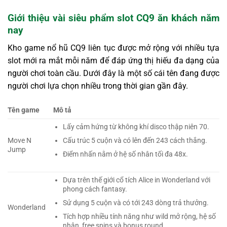
Giới thiệu vài siêu phẩm slot CQ9 ăn khách năm
nay
Kho game nổ hũ CQ9 liên tục được mở rộng với nhiều tựa
slot mới ra mắt mỗi năm để đáp ứng thị hiếu đa dạng của
người chơi toàn cầu. Dưới đây là một số cái tên đang được
người chơi lựa chọn nhiều trong thời gian gần đây.
Tên game
Mô tả
Lấy cảm hứng từ không khí disco thập niên 70.
Cấu trúc 5 cuộn và có lên đến 243 cách thắng.
Move N
Jump
Điểm nhấn nằm ở hệ số nhân tối đa 48x.
Dựa trên thế giới cổ tích Alice in Wonderland với
phong cách fantasy.
Sử dụng 5 cuộn và có tới 243 dòng trả thưởng.
Wonderland
Tích hợp nhiều tính năng như wild mở rộng, hệ số
nhân, free spins và bonus round.