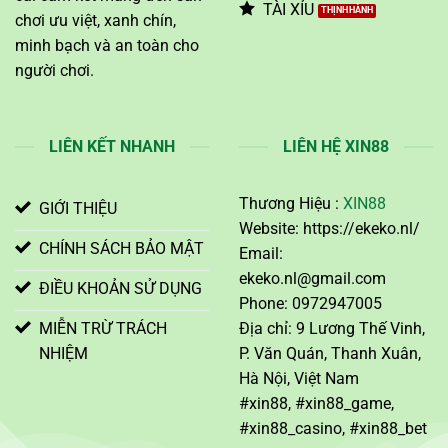
TÀI XỈU
chơi ưu việt, xanh chín,
minh bạch và an toàn cho
người chơi.
LIÊN KẾT NHANH
LIÊN HỆ XIN88
Thương Hiệu :
XIN88
GIỚI THIỆU
Website: https://ekeko.nl/
CHÍNH SÁCH BẢO MẬT
Email:
ekeko.nl@gmail.com
ĐIỀU KHOẢN SỬ DỤNG
Phone: 0972947005
MIỄN TRỪ TRÁCH
Địa chỉ: 9 Lương Thế Vinh,
NHIỆM
P. Văn Quán, Thanh Xuân,
Hà Nội, Việt Nam
#xin88, #xin88_game,
#xin88_casino, #xin88_bet