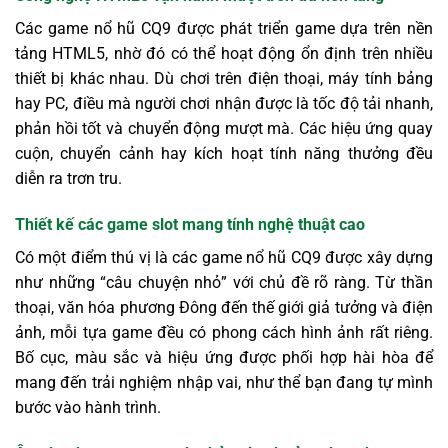
Các game nổ hũ CQ9 được phát triển game dựa trên nền
tảng HTML5, nhờ đó có thể hoạt động ổn định trên nhiều
thiết bị khác nhau. Dù chơi trên điện thoại, máy tính bảng
hay PC, điều mà người chơi nhận được là tốc độ tải nhanh,
phản hồi tốt và chuyển động mượt mà. Các hiệu ứng quay
cuộn, chuyển cảnh hay kích hoạt tính năng thưởng đều
diễn ra trơn tru.
Thiết kế các game slot mang tính nghệ thuật cao
Có một điểm thú vị là các game nổ hũ CQ9 được xây dựng
như những “câu chuyện nhỏ” với chủ đề rõ ràng. Từ thần
thoại, văn hóa phương Đông đến thế giới giả tưởng và điện
ảnh, mỗi tựa game đều có phong cách hình ảnh rất riêng.
Bố cục, màu sắc và hiệu ứng được phối hợp hài hòa để
mang đến trải nghiệm nhập vai, như thể bạn đang tự mình
bước vào hành trình.