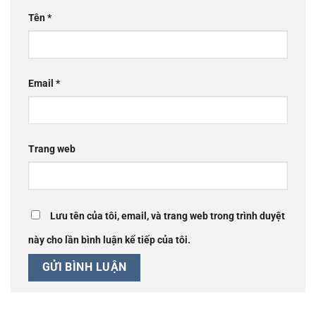
Tên
*
Email
*
Trang web
Lưu tên của tôi, email, và trang web trong trình duyệt
này cho lần bình luận kế tiếp của tôi.