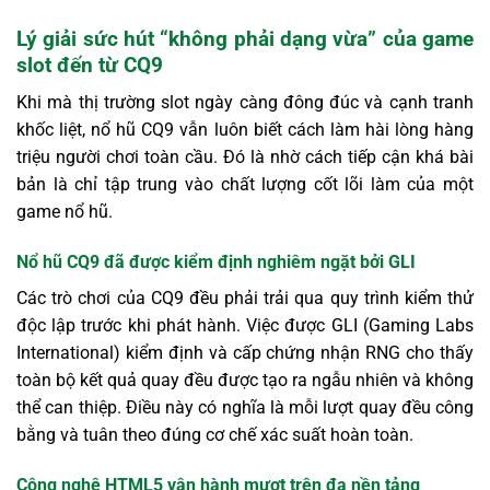
Lý giải sức hút “không phải dạng vừa” của game
slot đến từ CQ9
Khi mà thị trường slot ngày càng đông đúc và cạnh tranh
khốc liệt, nổ hũ CQ9 vẫn luôn biết cách làm hài lòng hàng
triệu người chơi toàn cầu. Đó là nhờ cách tiếp cận khá bài
bản là chỉ tập trung vào chất lượng cốt lõi làm của một
game nổ hũ.
Nổ hũ CQ9 đã được kiểm định nghiêm ngặt bởi GLI
Các trò chơi của CQ9 đều phải trải qua quy trình kiểm thử
độc lập trước khi phát hành. Việc được GLI (Gaming Labs
International) kiểm định và cấp chứng nhận RNG cho thấy
toàn bộ kết quả quay đều được tạo ra ngẫu nhiên và không
thể can thiệp. Điều này có nghĩa là mỗi lượt quay đều công
bằng và tuân theo đúng cơ chế xác suất hoàn toàn.
Công nghệ HTML5 vận hành mượt trên đa nền tảng