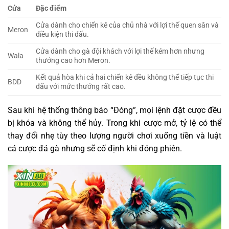
Cửa
Đặc điểm
Cửa dành cho chiến kê của chủ nhà với lợi thế quen sân và
Meron
điều kiện thi đấu.
Cửa dành cho gà đội khách với lợi thế kém hơn nhưng
Wala
thưởng cao hơn Meron.
Kết quả hòa khi cả hai chiến kê đều không thể tiếp tục thi
BDD
đấu với mức thưởng rất cao.
Sau khi hệ thống thông báo “Đóng”, mọi lệnh đặt cược đều
bị khóa và không thể hủy. Trong khi cược mở, tỷ lệ có thể
thay đổi nhẹ tùy theo lượng người chơi xuống tiền và luật
cá cược đá gà nhưng sẽ cố định khi đóng phiên.