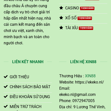
đầu châu Á chuyên cung
CASINO
cấp dịch vụ trò chơi giải trí
XỔ SỐ
hấp dẫn nhất hiện nay, nhà
cái cam kết mang đến sân
TÀI XỈU
chơi ưu việt, xanh chín,
minh bạch và an toàn cho
người chơi.
LIÊN KẾT NHANH
LIÊN HỆ XIN88
Thương Hiệu :
XIN88
GIỚI THIỆU
Website: https://ekeko.nl/
CHÍNH SÁCH BẢO MẬT
Email:
ekeko.nl@gmail.com
ĐIỀU KHOẢN SỬ DỤNG
Phone: 0972947005
MIỄN TRỪ TRÁCH
Địa chỉ: 9 Lương Thế Vinh,