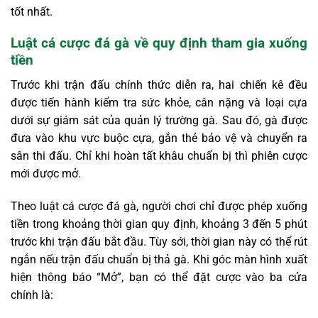
tốt nhất.
Luật cá cược đá gà về quy định tham gia xuống
tiền
Trước khi trận đấu chính thức diễn ra, hai chiến kê đều
được tiến hành kiểm tra sức khỏe, cân nặng và loại cựa
dưới sự giám sát của quản lý trường gà. Sau đó, gà được
đưa vào khu vực buộc cựa, gắn thẻ bảo vệ và chuyển ra
sân thi đấu. Chỉ khi hoàn tất khâu chuẩn bị thì phiên cược
mới được mở.
Theo luật cá cược đá gà, người chơi chỉ được phép xuống
tiền trong khoảng thời gian quy định, khoảng 3 đến 5 phút
trước khi trận đấu bắt đầu. Tùy sới, thời gian này có thể rút
ngắn nếu trận đấu chuẩn bị thả gà. Khi góc màn hình xuất
hiện thông báo “Mở”, bạn có thể đặt cược vào ba cửa
chính là: