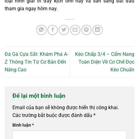
loại hình giải trí đầy kịch tính này và sẵn sàng bắt đầu
tham gia ngay hôm nay.
Đá Gà Cựa Sắt: Khám Phá A-
Kèo Chấp 3/4 – Cẩm Nang
Z Thông Tin Từ Cơ Bản Đến
Toàn Diện Về Cơ Chế Đọc
Nâng Cao
Kèo Chuẩn
Để lại một bình luận
Email của bạn sẽ không được hiển thị công khai.
Các trường bắt buộc được đánh dấu
*
Bình luận
*