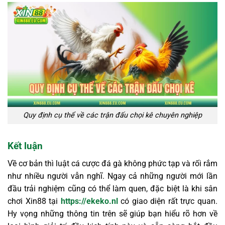
Quy định cụ thể về các trận đấu chọi kê chuyên nghiệp
Kết luận
Về cơ bản thì luật cá cược đá gà không phức tạp và rối rắm
như nhiều người vẫn nghĩ. Ngay cả những người mới lần
đầu trải nghiệm cũng có thể làm quen, đặc biệt là khi sân
chơi Xin88 tại
https://ekeko.nl
có giao diện rất trực quan.
Hy vọng những thông tin trên sẽ giúp bạn hiểu rõ hơn về