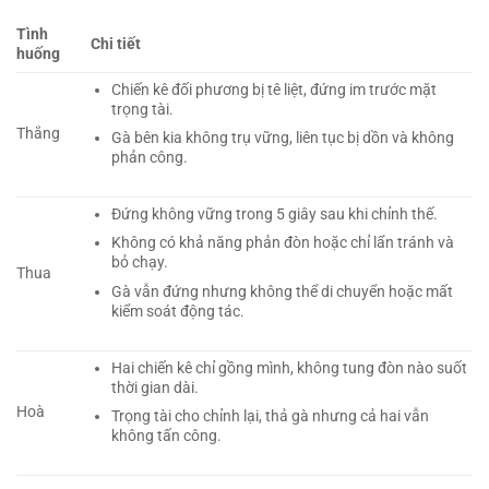
Tình
Chi tiết
huống
Chiến kê đối phương bị tê liệt, đứng im trước mặt
trọng tài.
Thắng
Gà bên kia không trụ vững, liên tục bị dồn và không
phản công.
Đứng không vững trong 5 giây sau khi chỉnh thế.
Không có khả năng phản đòn hoặc chỉ lẩn tránh và
bỏ chạy.
Thua
Gà vẫn đứng nhưng không thể di chuyển hoặc mất
kiểm soát động tác.
Hai chiến kê chỉ gồng mình, không tung đòn nào suốt
thời gian dài.
Hoà
Trọng tài cho chỉnh lại, thả gà nhưng cả hai vẫn
không tấn công.