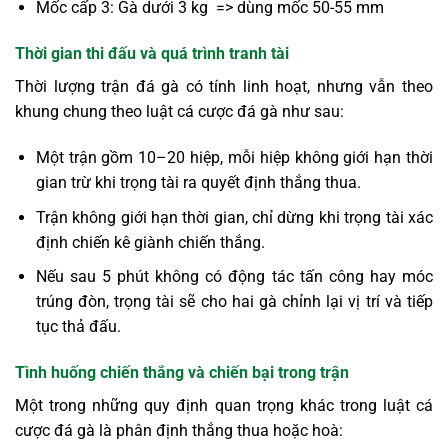
Mốc cấp 3: Gà dưới 3 kg => dùng mốc 50-55 mm
Thời gian thi đấu và quá trình tranh tài
Thời lượng trận đá gà có tính linh hoạt, nhưng vẫn theo
khung chung theo luật cá cược đá gà như sau:
Một trận gồm 10–20 hiệp, mỗi hiệp không giới hạn thời
gian trừ khi trọng tài ra quyết định thắng thua.
Trận không giới hạn thời gian, chỉ dừng khi trọng tài xác
định chiến kê giành chiến thắng.
Nếu sau 5 phút không có động tác tấn công hay móc
trúng đòn, trọng tài sẽ cho hai gà chỉnh lại vị trí và tiếp
tục thả đấu.
Tình huống chiến thắng và chiến bại trong trận
Một trong những quy định quan trọng khác trong luật cá
cược đá gà là phân định thắng thua hoặc hoà: